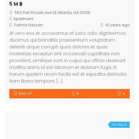
5 M ฿
552 Flat Shoals Ave SE Atlanta, GA 30316
Apartment
Fatma Hassan
10 years ago
At vero eos et accusamus et iusto odio dignissimos
ducimus qui blanditiis praesentium voluptatum
deleniti atque corrupti quos dolores et quas
molestias excepturi sint occaecati cupiditate non
provident, similique sunt in culpa qui officia deserunt
mollitia animi, id est laborum et dolorum fuga. Et
harum quidem rerum facilis est et expedita distinctio.
Nam libero tempore, […]
2
500 m
6
4
For Rent