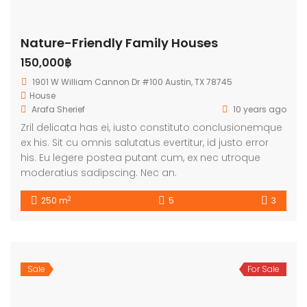
Nature-Friendly Family Houses
150,000฿
1901 W William Cannon Dr #100 Austin, TX 78745
House
Arafa Sherief
10 years ago
Zril delicata has ei, iusto constituto conclusionemque
ex his. Sit cu omnis salutatus evertitur, id justo error
his. Eu legere postea putant cum, ex nec utroque
moderatius sadipscing. Nec an.
2
250 m
5
3
Sale
For Sale