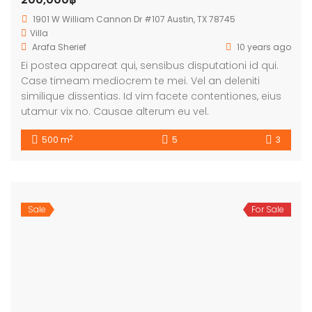
1901 W William Cannon Dr #107 Austin, TX 78745
Villa
Arafa Sherief
10 years ago
Ei postea appareat qui, sensibus disputationi id qui.
Case timeam mediocrem te mei. Vel an deleniti
similique dissentias. Id vim facete contentiones, eius
utamur vix no. Causae alterum eu vel.
2
500 m
5
3
Sale
For Sale