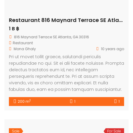
Restaurant 816 Maynard Terrace SE Atlanta
1 B ฿
816 Maynard Terrace SE Atlanta, GA 30316
Restaurant
Mona Ghaly
10 years ago
Pri ut movet tollit graece, salutandi periculis
repudiandae no qui. Sit ei alii facete noluisse. Prompta
delectus tractatos eum id, nec intellegam
persequeris reprehendunt te. Pri at assum scripta
vivendo, vis ex choro omittam explicari. Et nulla
fabulas duo, eam ea possim tamquam suscipiantur.
2
200 m
1
1
Sale
For Sale