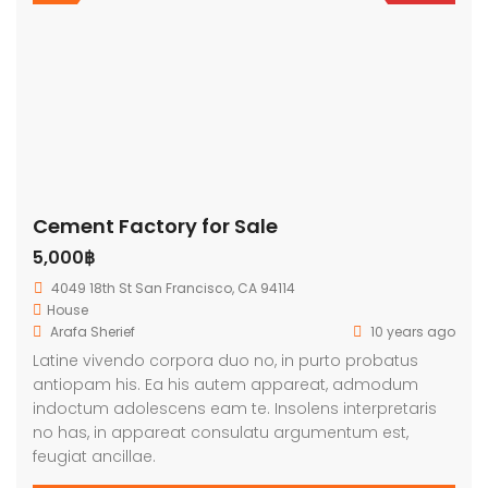
Cement Factory for Sale
5,000฿
4049 18th St San Francisco, CA 94114
House
Arafa Sherief
10 years ago
Latine vivendo corpora duo no, in purto probatus
antiopam his. Ea his autem appareat, admodum
indoctum adolescens eam te. Insolens interpretaris
no has, in appareat consulatu argumentum est,
feugiat ancillae.