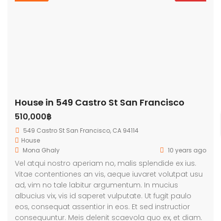
House in 549 Castro St San Francisco
510,000฿
549 Castro St San Francisco, CA 94114
House
Mona Ghaly
10 years ago
Vel atqui nostro aperiam no, malis splendide ex ius.
Vitae contentiones an vis, aeque iuvaret volutpat usu
ad, vim no tale labitur argumentum. In mucius
albucius vix, vis id saperet vulputate. Ut fugit paulo
eos, consequat assentior in eos. Et sed instructior
consequuntur. Meis delenit scaevola quo ex, et diam.