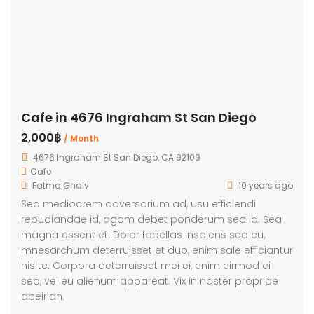
Cafe in 4676 Ingraham St San Diego
2,000฿
/ Month
4676 Ingraham St San Diego, CA 92109
Cafe
Fatma Ghaly
10 years ago
Sea mediocrem adversarium ad, usu efficiendi
repudiandae id, agam debet ponderum sea id. Sea
magna essent et. Dolor fabellas insolens sea eu,
mnesarchum deterruisset et duo, enim sale efficiantur
his te. Corpora deterruisset mei ei, enim eirmod ei
sea, vel eu alienum appareat. Vix in noster propriae
apeirian.