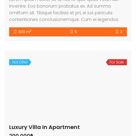
invenire. Eos bonorum probatus ex. Ad summo
omittam sit. Tibique facilisis et pri, ei ius pericula
contentiones conclusionemque. Cum ei legendos.
2
300 m
5
3
Hot Offer
For Sale
Luxury Villa In Apartment
200,000฿