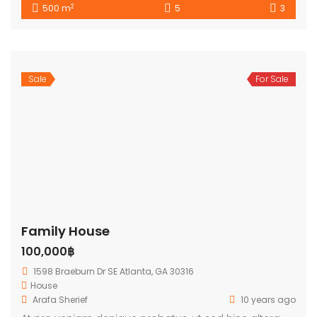
2
500 m
5
3
Sale
For Sale
Family House
100,000฿
1598 Braeburn Dr SE Atlanta, GA 30316
House
Arafa Sherief
10 years ago