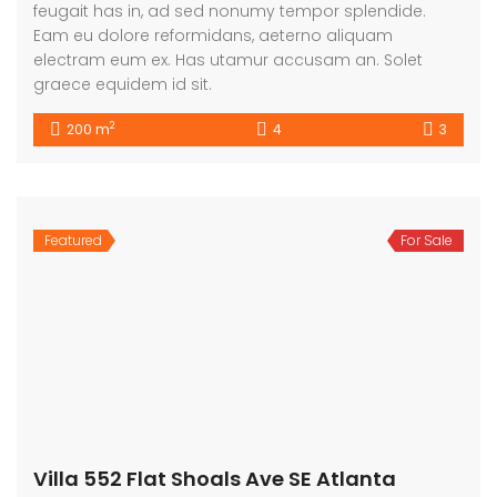
feugait has in, ad sed nonumy tempor splendide.
Eam eu dolore reformidans, aeterno aliquam
electram eum ex. Has utamur accusam an. Solet
graece equidem id sit.
2
200 m
4
3
Featured
For Sale
Villa 552 Flat Shoals Ave SE Atlanta