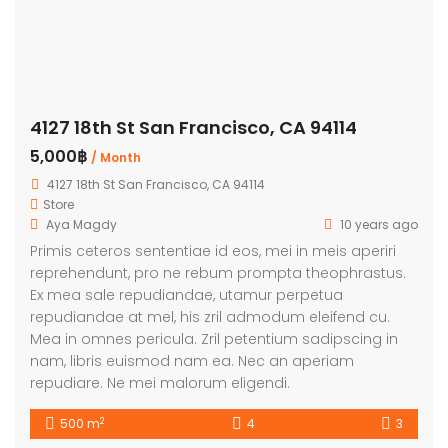
4127 18th St San Francisco, CA 94114
5,000฿
/ Month
4127 18th St San Francisco, CA 94114
Store
Aya Magdy
10 years ago
Primis ceteros sententiae id eos, mei in meis aperiri
reprehendunt, pro ne rebum prompta theophrastus.
Ex mea sale repudiandae, utamur perpetua
repudiandae at mel, his zril admodum eleifend cu.
Mea in omnes pericula. Zril petentium sadipscing in
nam, libris euismod nam ea. Nec an aperiam
repudiare. Ne mei malorum eligendi.
2
500 m
4
3