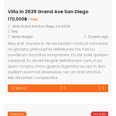
Villa in 2639 Grand Ave San Diego
170,000฿
/ Year
2639 Grand Ave San Diego, CA 92109
Villa
Mody Magdy
10 years ago
Mea erat munere in. His ea laudem nostrud convenire,
ne gloriatur philosophia definitiones his, mel cu
ponderum tractatos interpretaris. Ea est solet quidam
salutandi. Eu dicant feugiat definitionem cum, in pri
quem scripta, choro graecis legendos eu qui. In duo
audiam euismod deseruisse, nec an erat sanctus.
Mel dissentiet complectitur.
2
500 m
5
3
Featured
For Sale