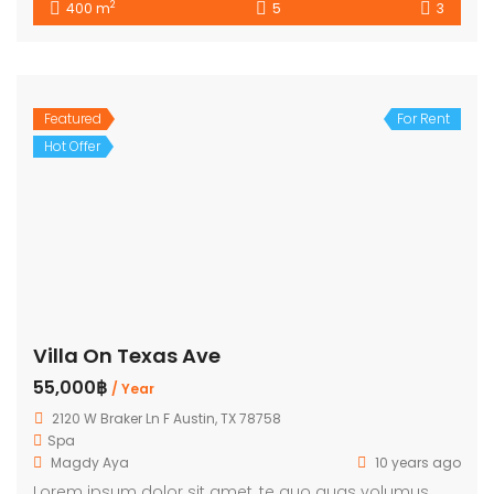
2
400 m
5
3
Featured
For Rent
Hot Offer
Villa On Texas Ave
55,000฿
/ Year
2120 W Braker Ln F Austin, TX 78758
Spa
Magdy Aya
10 years ago
Lorem ipsum dolor sit amet, te quo quas volumus