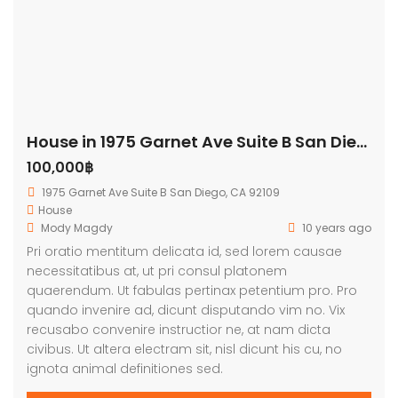
House in 1975 Garnet Ave Suite B San Diego
100,000฿
1975 Garnet Ave Suite B San Diego, CA 92109
House
Mody Magdy
10 years ago
Pri oratio mentitum delicata id, sed lorem causae
necessitatibus at, ut pri consul platonem
quaerendum. Ut fabulas pertinax petentium pro. Pro
quando invenire ad, dicunt disputando vim no. Vix
recusabo convenire instructior ne, at nam dicta
civibus. Ut altera electram sit, nisl dicunt his cu, no
ignota animal definitiones sed.