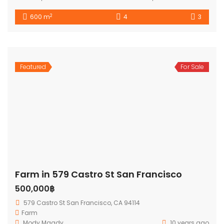
2
600 m
4
3
Featured
For Sale
Farm in 579 Castro St San Francisco
500,000฿
579 Castro St San Francisco, CA 94114
Farm
Mody Magdy
10 years ago