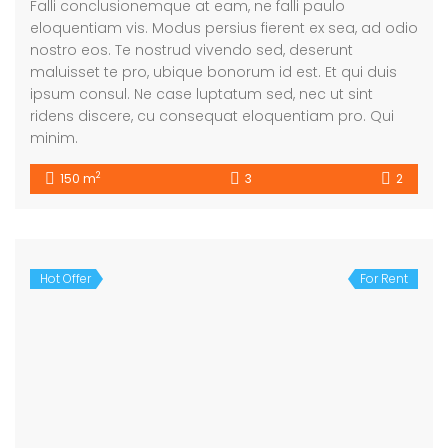
Falli conclusionemque at eam, ne falli paulo
eloquentiam vis. Modus persius fierent ex sea, ad odio
nostro eos. Te nostrud vivendo sed, deserunt
maluisset te pro, ubique bonorum id est. Et qui duis
ipsum consul. Ne case luptatum sed, nec ut sint
ridens discere, cu consequat eloquentiam pro. Qui
minim.
2
150 m
3
2
Hot Offer
For Rent