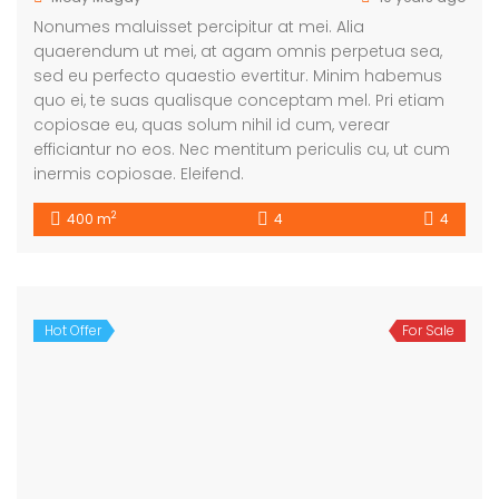
Nonumes maluisset percipitur at mei. Alia
quaerendum ut mei, at agam omnis perpetua sea,
sed eu perfecto quaestio evertitur. Minim habemus
quo ei, te suas qualisque conceptam mel. Pri etiam
copiosae eu, quas solum nihil id cum, verear
efficiantur no eos. Nec mentitum periculis cu, ut cum
inermis copiosae. Eleifend.
2
400 m
4
4
Hot Offer
For Sale