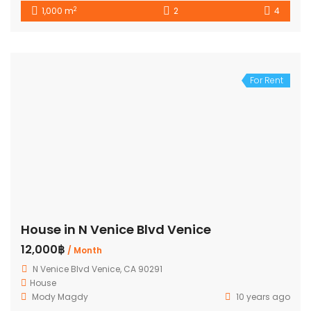
2
1,000 m
2
4
For Rent
House in N Venice Blvd Venice
12,000฿
/ Month
N Venice Blvd Venice, CA 90291
House
Mody Magdy
10 years ago