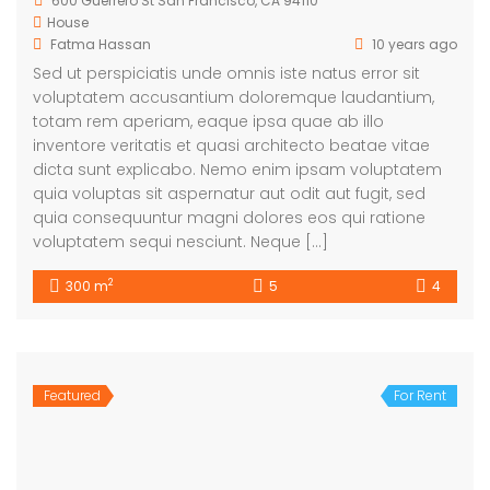
600 Guerrero St San Francisco, CA 94110
House
Fatma Hassan
10 years ago
Sed ut perspiciatis unde omnis iste natus error sit
voluptatem accusantium doloremque laudantium,
totam rem aperiam, eaque ipsa quae ab illo
inventore veritatis et quasi architecto beatae vitae
dicta sunt explicabo. Nemo enim ipsam voluptatem
quia voluptas sit aspernatur aut odit aut fugit, sed
quia consequuntur magni dolores eos qui ratione
voluptatem sequi nesciunt. Neque […]
2
300 m
5
4
Featured
For Rent