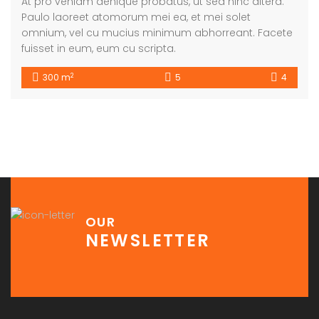
At pro veniam denique probatus, ut sed hinc altera.
Paulo laoreet atomorum mei ea, et mei solet
omnium, vel cu mucius minimum abhorreant. Facete
fuisset in eum, eum cu scripta.
2
300 m
5
4
OUR
NEWSLETTER