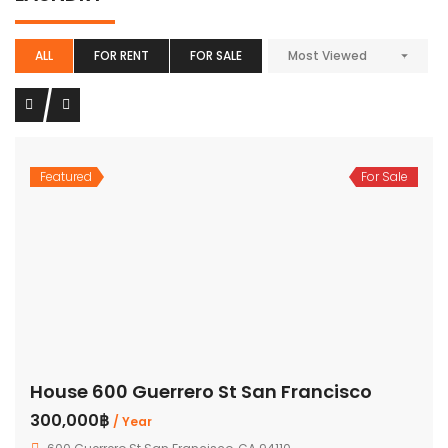
ALL
FOR RENT
FOR SALE
Most Viewed
Featured
For Sale
House 600 Guerrero St San Francisco
300,000฿
/ Year