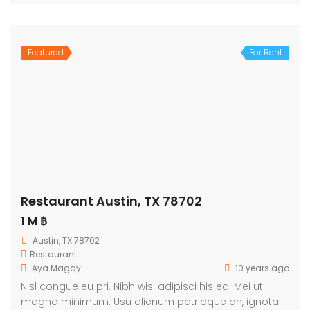
Featured
For Rent
Restaurant Austin, TX 78702
1 M ฿
Austin, TX 78702
Restaurant
Aya Magdy
10 years ago
Nisl congue eu pri. Nibh wisi adipisci his ea. Mei ut
magna minimum. Usu alienum patrioque an, ignota