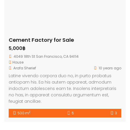
Cement Factory for Sale
5,000฿
4049 18th St San Francisco, CA 94114
House
Arafa Sherief
10 years ago
Latine vivendo corpora duo no, in purto probatus
antiopam his. Ea his autem appareat, admodum
indoctum adolescens eam te. Insolens interpretaris
no has, in appareat consulatu argumentum est,
feugiat ancillae.
2
500 m
5
3