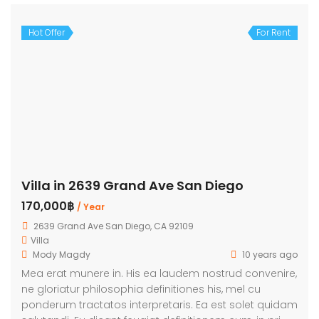
Hot Offer
For Rent
Villa in 2639 Grand Ave San Diego
170,000฿
/ Year
2639 Grand Ave San Diego, CA 92109
Villa
Mody Magdy
10 years ago
Mea erat munere in. His ea laudem nostrud convenire,
ne gloriatur philosophia definitiones his, mel cu
ponderum tractatos interpretaris. Ea est solet quidam