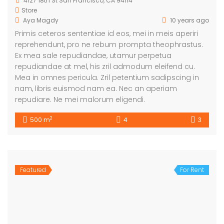
4127 18th St San Francisco, CA 94114
Store
Aya Magdy
10 years ago
Primis ceteros sententiae id eos, mei in meis aperiri
reprehendunt, pro ne rebum prompta theophrastus.
Ex mea sale repudiandae, utamur perpetua
repudiandae at mel, his zril admodum eleifend cu.
Mea in omnes pericula. Zril petentium sadipscing in
nam, libris euismod nam ea. Nec an aperiam
repudiare. Ne mei malorum eligendi.
2
500 m
4
3
Featured
For Rent