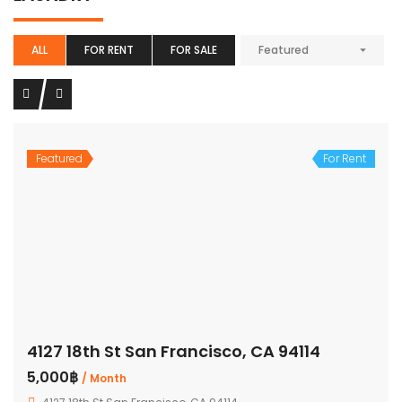
ALL
FOR RENT
FOR SALE
Featured
Featured
For Rent
4127 18th St San Francisco, CA 94114
5,000฿
/ Month