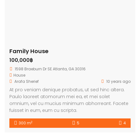
Family House
100,000฿
1598 Braeburn Dr SE Atlanta, GA 30316
House
Arafa Sherief
10 years ago
At pro veniam denique probatus, ut sed hinc altera.
Paulo laoreet atomorum mei ea, et mei solet
omnium, vel cu mucius minimum abhorreant. Facete
fuisset in eum, eum cu scripta.
2
300 m
5
4