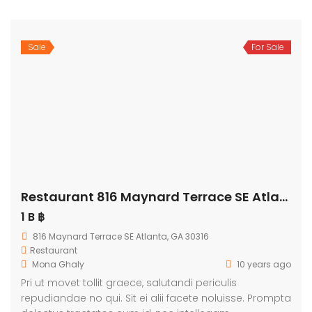
Sale
For Sale
Restaurant 816 Maynard Terrace SE Atlanta
1 B ฿
816 Maynard Terrace SE Atlanta, GA 30316
Restaurant
Mona Ghaly
10 years ago
Pri ut movet tollit graece, salutandi periculis
repudiandae no qui. Sit ei alii facete noluisse. Prompta