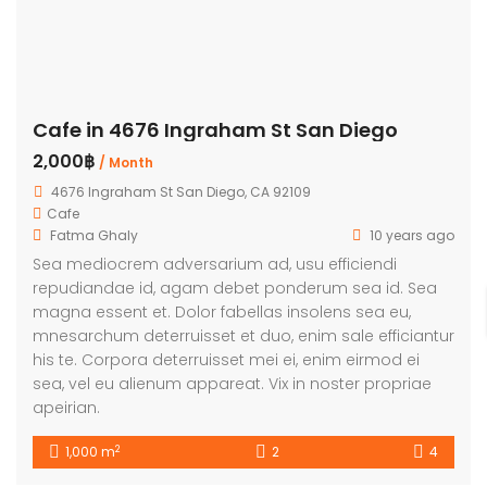
Cafe in 4676 Ingraham St San Diego
2,000฿
/ Month
4676 Ingraham St San Diego, CA 92109
Cafe
Fatma Ghaly
10 years ago
Sea mediocrem adversarium ad, usu efficiendi
repudiandae id, agam debet ponderum sea id. Sea
magna essent et. Dolor fabellas insolens sea eu,
mnesarchum deterruisset et duo, enim sale efficiantur
his te. Corpora deterruisset mei ei, enim eirmod ei
sea, vel eu alienum appareat. Vix in noster propriae
apeirian.
2
1,000 m
2
4