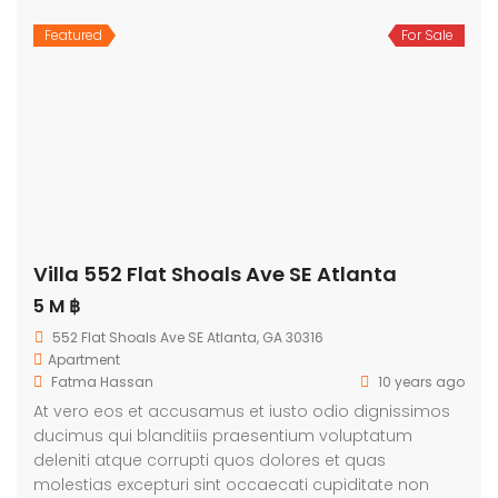
Featured
For Sale
Villa 552 Flat Shoals Ave SE Atlanta
5 M ฿
552 Flat Shoals Ave SE Atlanta, GA 30316
Apartment
Fatma Hassan
10 years ago
At vero eos et accusamus et iusto odio dignissimos
ducimus qui blanditiis praesentium voluptatum
deleniti atque corrupti quos dolores et quas
molestias excepturi sint occaecati cupiditate non