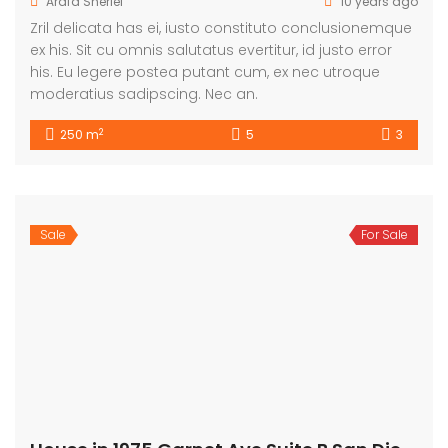
Arafa Sherief
10 years ago
Zril delicata has ei, iusto constituto conclusionemque
ex his. Sit cu omnis salutatus evertitur, id justo error
his. Eu legere postea putant cum, ex nec utroque
moderatius sadipscing. Nec an.
2
250 m
5
3
Sale
For Sale