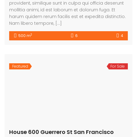
provident, similique sunt in culpa qui officia deserunt
mollitia animi, id est laborum et dolorum fuga. Et
harum quidem rerum facilis est et expedita distinctio.
Nam libero tempore, […]
2
500 m
6
4
Featured
For Sale
House 600 Guerrero St San Francisco