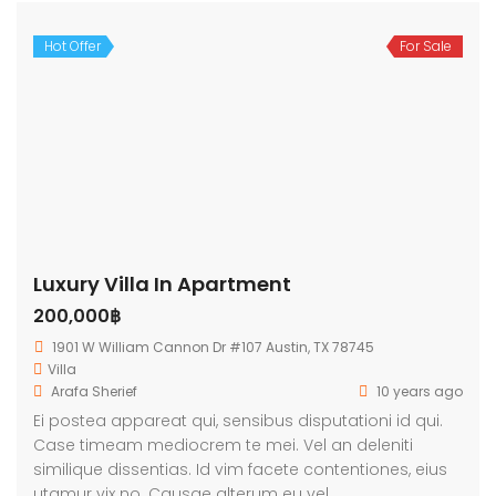
Hot Offer
For Sale
Luxury Villa In Apartment
200,000฿
1901 W William Cannon Dr #107 Austin, TX 78745
Villa
Arafa Sherief
10 years ago
Ei postea appareat qui, sensibus disputationi id qui.
Case timeam mediocrem te mei. Vel an deleniti
similique dissentias. Id vim facete contentiones, eius
utamur vix no. Causae alterum eu vel.