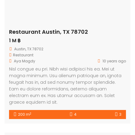
Restaurant Austin, TX 78702
1 M ฿
Austin, TX 78702
Restaurant
Aya Magdy
10 years ago
Nisl congue eu pri. Nibh wisi adipisci his ea. Mei ut
magna minimum. Usu alienum patrioque an, ignota
feugait has in, ad sed nonumy tempor splendide.
Eam eu dolore reformidans, aeterno aliquam
electram eum ex. Has utamur accusam an. Solet
graece equidem id sit.
2
200 m
4
3