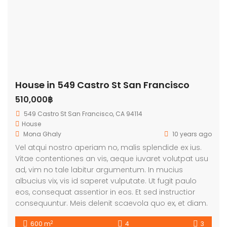
House in 549 Castro St San Francisco
510,000฿
549 Castro St San Francisco, CA 94114
House
Mona Ghaly
10 years ago
Vel atqui nostro aperiam no, malis splendide ex ius.
Vitae contentiones an vis, aeque iuvaret volutpat usu
ad, vim no tale labitur argumentum. In mucius
albucius vix, vis id saperet vulputate. Ut fugit paulo
eos, consequat assentior in eos. Et sed instructior
consequuntur. Meis delenit scaevola quo ex, et diam.
2
600 m
4
3