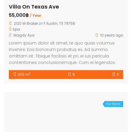
Villa On Texas Ave
55,000฿
/ Year
2120 W Braker Ln F Austin, TX 78758
Spa
Magdy Aya
10 years ago
Lorem ipsum dolor sit amet, te quo quas volumus
invenire. Eos bonorum probatus ex. Ad summo
omittam sit. Tibique facilisis et pri, ei ius pericula
contentiones conclusionemque. Cum ei legendos.
2
300 m
5
3
For Rent