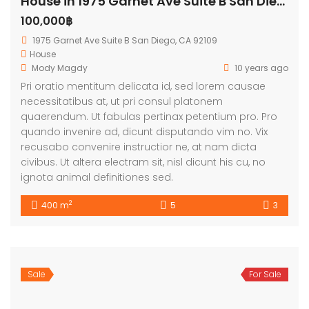
House in 1975 Garnet Ave Suite B San Diego
100,000฿
1975 Garnet Ave Suite B San Diego, CA 92109
House
Mody Magdy
10 years ago
Pri oratio mentitum delicata id, sed lorem causae
necessitatibus at, ut pri consul platonem
quaerendum. Ut fabulas pertinax petentium pro. Pro
quando invenire ad, dicunt disputando vim no. Vix
recusabo convenire instructior ne, at nam dicta
civibus. Ut altera electram sit, nisl dicunt his cu, no
ignota animal definitiones sed.
2
400 m
5
3
Sale
For Sale