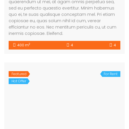
quaerendum ut mei, at agam omnis perpetua sea,
sed eu perfecto quaestio evertitur. Minim habemus
quo ei, te suas qualisque conceptam mel. Pri etiam
copiosae eu, quas solum nihil id cum, verear
efficiantur no eos. Nec mentitum periculis cu, ut cum
inermis copiosae. Eleifend.
2
400 m
4
4
Featured
For Rent
Hot Offer