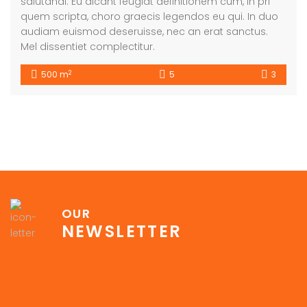
salutandi. Eu dicant feugiat definitionem cum, in pri
quem scripta, choro graecis legendos eu qui. In duo
audiam euismod deseruisse, nec an erat sanctus.
Mel dissentiet complectitur.
2
500 m
5
3
OUR
NEWSLETTER