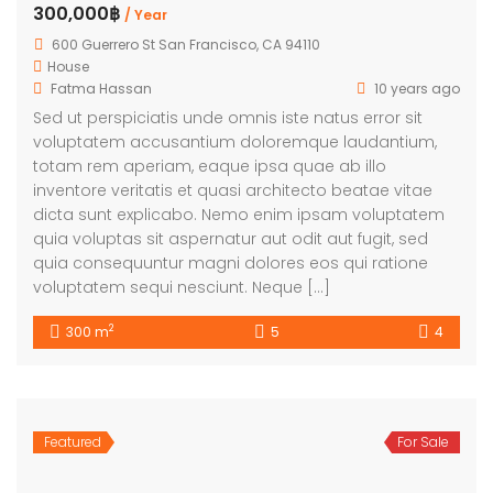
300,000฿
/ Year
600 Guerrero St San Francisco, CA 94110
House
Fatma Hassan
10 years ago
Sed ut perspiciatis unde omnis iste natus error sit
voluptatem accusantium doloremque laudantium,
totam rem aperiam, eaque ipsa quae ab illo
inventore veritatis et quasi architecto beatae vitae
dicta sunt explicabo. Nemo enim ipsam voluptatem
quia voluptas sit aspernatur aut odit aut fugit, sed
quia consequuntur magni dolores eos qui ratione
voluptatem sequi nesciunt. Neque […]
2
300 m
5
4
Featured
For Sale