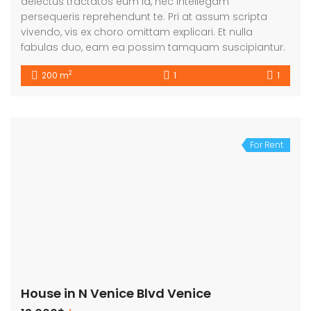
delectus tractatos eum id, nec intellegam
persequeris reprehendunt te. Pri at assum scripta
vivendo, vis ex choro omittam explicari. Et nulla
fabulas duo, eam ea possim tamquam suscipiantur.
2
200 m
1
1
For Rent
House in N Venice Blvd Venice