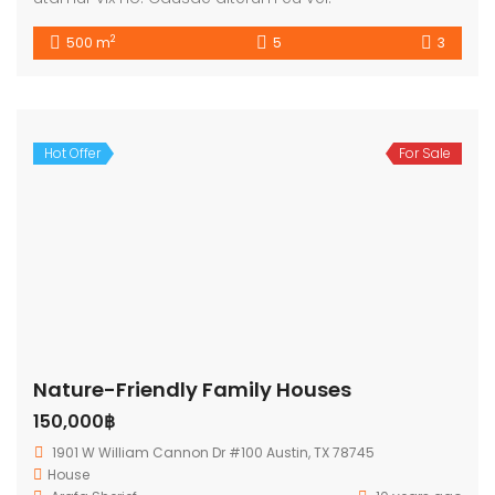
2
500 m
5
3
Hot Offer
For Sale
Nature-Friendly Family Houses
150,000฿
1901 W William Cannon Dr #100 Austin, TX 78745
House