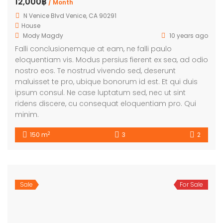
12,000฿
/ Month
N Venice Blvd Venice, CA 90291
House
Mody Magdy
10 years ago
Falli conclusionemque at eam, ne falli paulo
eloquentiam vis. Modus persius fierent ex sea, ad odio
nostro eos. Te nostrud vivendo sed, deserunt
maluisset te pro, ubique bonorum id est. Et qui duis
ipsum consul. Ne case luptatum sed, nec ut sint
ridens discere, cu consequat eloquentiam pro. Qui
minim.
2
150 m
3
2
Sale
For Sale