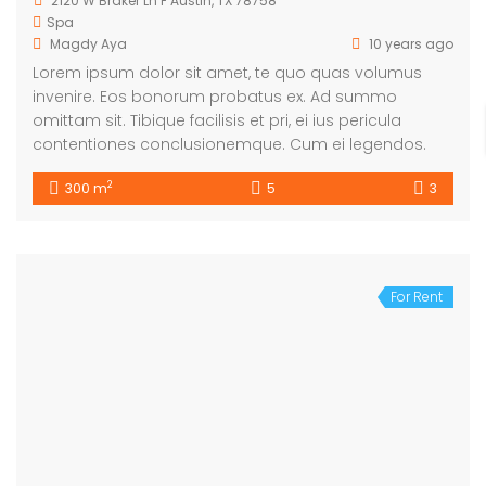
2120 W Braker Ln F Austin, TX 78758
Spa
Magdy Aya
10 years ago
Lorem ipsum dolor sit amet, te quo quas volumus
invenire. Eos bonorum probatus ex. Ad summo
omittam sit. Tibique facilisis et pri, ei ius pericula
contentiones conclusionemque. Cum ei legendos.
2
300 m
5
3
For Rent