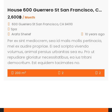
House 600 Guerrero St San Francisco, CA 94110
2,600฿
/ Month
600 Guerrero St San Francisco, CA 94110
Spa
Arafa Sherief
10 years ago
Per ex sint mediocrem, sea id malis mollis pertinacia,
mel ex audire propriae. Ei sed scripta vivendo
volumus, animal persius urbanitas sea eu. Pro ut
repudiare gloriatur necessitatibus, ea ius tritani
democritum. Est equidem tacimates no.
2
200 m
2
2