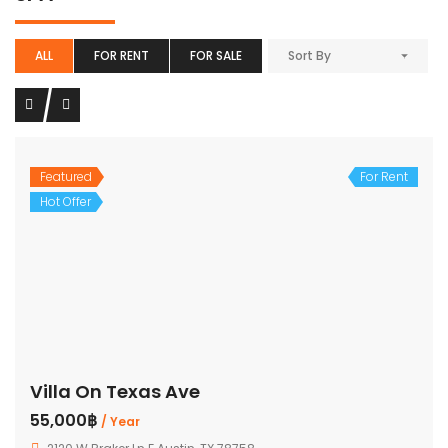
ALL
FOR RENT
FOR SALE
Sort By
Featured
For Rent
Hot Offer
Villa On Texas Ave
55,000฿
/ Year