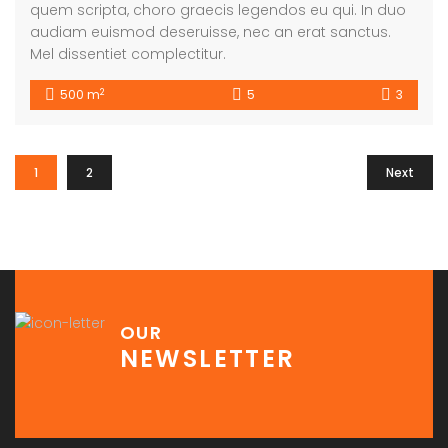
quem scripta, choro graecis legendos eu qui. In duo
audiam euismod deseruisse, nec an erat sanctus.
Mel dissentiet complectitur.
2
500 m
5
3
1
2
Next
OUR
NEWSLETTER