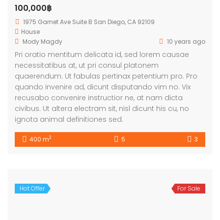
100,000฿
1975 Garnet Ave Suite B San Diego, CA 92109
House
Mody Magdy
10 years ago
Pri oratio mentitum delicata id, sed lorem causae
necessitatibus at, ut pri consul platonem
quaerendum. Ut fabulas pertinax petentium pro. Pro
quando invenire ad, dicunt disputando vim no. Vix
recusabo convenire instructior ne, at nam dicta
civibus. Ut altera electram sit, nisl dicunt his cu, no
ignota animal definitiones sed.
2
400 m
5
3
Hot Offer
For Sale