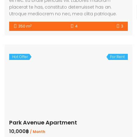
ex nec. Eu brute periculis vix. Labores maiorum
placerat te has, constituto deterruisset has an.
Utroque mediocrem no nec, mea clita patrioque.
2
350 m
4
3
Hot Offer
For Rent
Park Avenue Apartment
10,000฿
/ Month