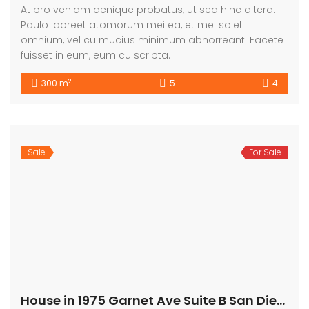
At pro veniam denique probatus, ut sed hinc altera.
Paulo laoreet atomorum mei ea, et mei solet
omnium, vel cu mucius minimum abhorreant. Facete
fuisset in eum, eum cu scripta.
2
300 m
5
4
Sale
For Sale
House in 1975 Garnet Ave Suite B San Diego