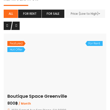
ALL
FOR RENT
FOR SALE
Price (Low to High)
Featured
For Rent
Hot Offer
Boutique Space Greenville
800฿
/ Month