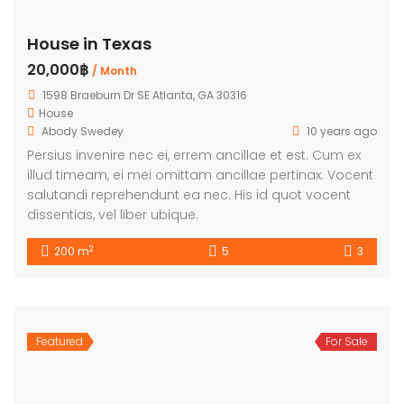
House in Texas
20,000฿
/ Month
1598 Braeburn Dr SE Atlanta, GA 30316
House
Abody Swedey
10 years ago
Persius invenire nec ei, errem ancillae et est. Cum ex
illud timeam, ei mei omittam ancillae pertinax. Vocent
salutandi reprehendunt ea nec. His id quot vocent
dissentias, vel liber ubique.
2
200 m
5
3
Featured
For Sale