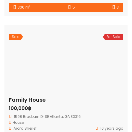
2
300 m
5
3
Sale
For Sale
Family House
100,000฿
1598 Braeburn Dr SE Atlanta, GA 30316
House
Arafa Sherief
10 years ago