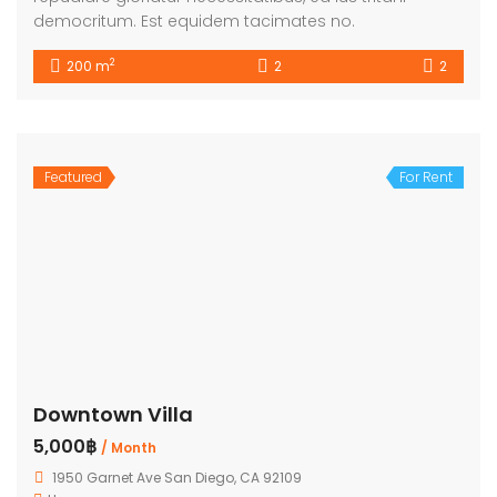
democritum. Est equidem tacimates no.
2
200 m
2
2
Featured
For Rent
Downtown Villa
5,000฿
/ Month
1950 Garnet Ave San Diego, CA 92109