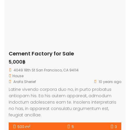
Cement Factory for Sale
5,000฿
4049 18th St San Francisco, CA 94114
House
Arafa Sherief
10 years ago
Latine vivendo corpora duo no, in purto probatus
antiopam his. Ea his autem appareat, admodum
indoctum adolescens eam te. Insolens interpretaris
no has, in appareat consulatu argumentum est,
feugiat ancillae.
2
500 m
5
3