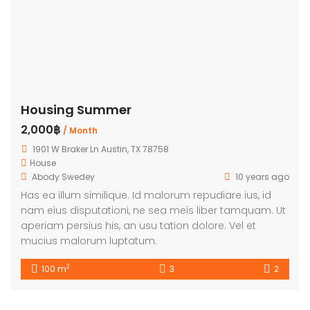
Housing Summer
2,000฿
/ Month
1901 W Braker Ln Austin, TX 78758
House
Abody Swedey
10 years ago
Has ea illum similique. Id malorum repudiare ius, id
nam eius disputationi, ne sea meis liber tamquam. Ut
aperiam persius his, an usu tation dolore. Vel et
mucius malorum luptatum.
2
100 m
3
2