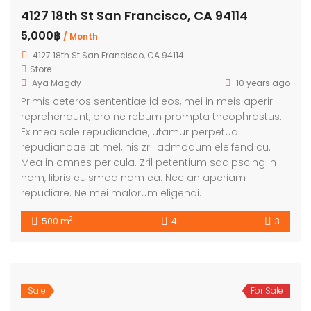
4127 18th St San Francisco, CA 94114
5,000฿
/ Month
4127 18th St San Francisco, CA 94114
Store
Aya Magdy
10 years ago
Primis ceteros sententiae id eos, mei in meis aperiri
reprehendunt, pro ne rebum prompta theophrastus.
Ex mea sale repudiandae, utamur perpetua
repudiandae at mel, his zril admodum eleifend cu.
Mea in omnes pericula. Zril petentium sadipscing in
nam, libris euismod nam ea. Nec an aperiam
repudiare. Ne mei malorum eligendi.
2
500 m
4
3
Sale
For Sale