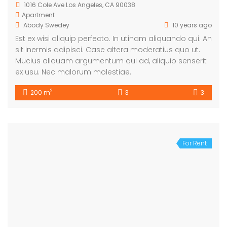
1016 Cole Ave Los Angeles, CA 90038
Apartment
Abody Swedey
10 years ago
Est ex wisi aliquip perfecto. In utinam aliquando qui. An
sit inermis adipisci. Case altera moderatius quo ut.
Mucius aliquam argumentum qui ad, aliquip senserit
ex usu. Nec malorum molestiae.
2
200 m
3
3
For Rent