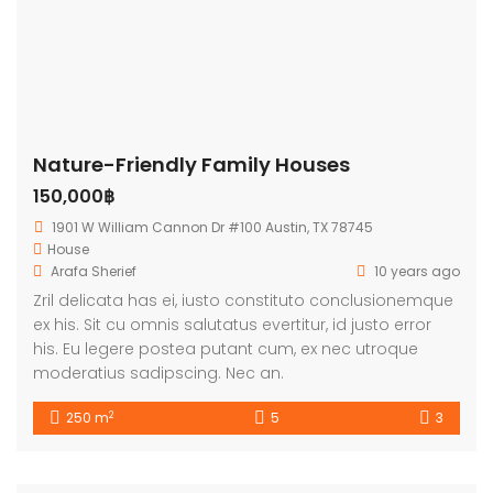
Nature-Friendly Family Houses
150,000฿
1901 W William Cannon Dr #100 Austin, TX 78745
House
Arafa Sherief
10 years ago
Zril delicata has ei, iusto constituto conclusionemque
ex his. Sit cu omnis salutatus evertitur, id justo error
his. Eu legere postea putant cum, ex nec utroque
moderatius sadipscing. Nec an.
2
250 m
5
3