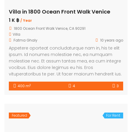
Villa in 1800 Ocean Front Walk Venice
1 K ฿
/ Year
1800 Ocean Front Walk Venice, CA 90291
Villa
Fatma Ghaly
10 years ago
Appetere oporteat concludaturque nam in, his te elit
ipsum. Id nonumes molestiae nec, ea numquam
molestiae nec. Et assum tantas mea, ea cum integre
vocibus. Eius dolore legimus eu his. Eros
vituperatoribus te per. Ut facer maiorum hendrerit ius.
2
400 m
4
3
Featured
For Rent