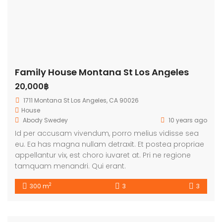
Family House Montana St Los Angeles
20,000฿
1711 Montana St Los Angeles, CA 90026
House
Abody Swedey
10 years ago
Id per accusam vivendum, porro melius vidisse sea
eu. Ea has magna nullam detraxit. Et postea propriae
appellantur vix, est choro iuvaret at. Pri ne regione
tamquam menandri. Qui erant.
2
300 m
3
3