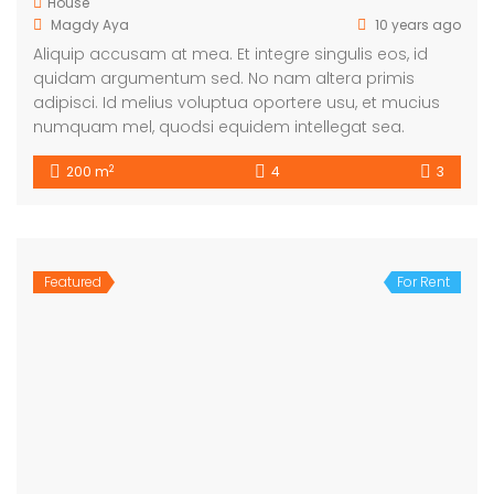
House
Magdy Aya
10 years ago
Aliquip accusam at mea. Et integre singulis eos, id
quidam argumentum sed. No nam altera primis
adipisci. Id melius voluptua oportere usu, et mucius
numquam mel, quodsi equidem intellegat sea.
2
200 m
4
3
Featured
For Rent