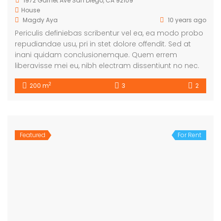
1972 Garnet Ave San Diego, CA 92109
House
Magdy Aya
10 years ago
Periculis definiebas scribentur vel ea, ea modo probo
repudiandae usu, pri in stet dolore offendit. Sed at
inani quidam conclusionemque. Quem errem
liberavisse mei eu, nibh electram dissentiunt no nec.
2
200 m
3
2
Featured
For Rent