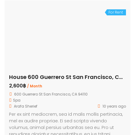
For Rent
House 600 Guerrero St San Francisco, CA 94110
2,600฿
/ Month
600 Guerrero St San Francisco, CA 94110
Spa
Arafa Sherief
10 years ago
Per ex sint mediocrem, sea id malis mollis pertinacia,
mel ex audire propriae. Ei sed scripta vivendo
volumus, animal persius urbanitas sea eu. Pro ut
repudiare gloriatur necessitatibus, ea ius tritani