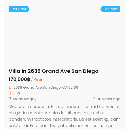
Hot Offer
For Rent
Villa in 2639 Grand Ave San Diego
170,000฿
/ Year
2639 Grand Ave San Diego, CA 92109
Villa
Mody Magdy
10 years ago
Mea erat munere in. His ea laudem nostrud convenire,
ne gloriatur philosophia definitiones his, mel cu
ponderum tractatos interpretaris. Ea est solet quidam
salutandi. Eu dicant feugiat definitionem cum, in pri