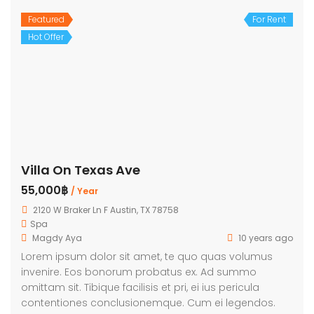
Featured
For Rent
Hot Offer
Villa On Texas Ave
55,000฿
/ Year
2120 W Braker Ln F Austin, TX 78758
Spa
Magdy Aya
10 years ago
Lorem ipsum dolor sit amet, te quo quas volumus
invenire. Eos bonorum probatus ex. Ad summo
omittam sit. Tibique facilisis et pri, ei ius pericula
contentiones conclusionemque. Cum ei legendos.