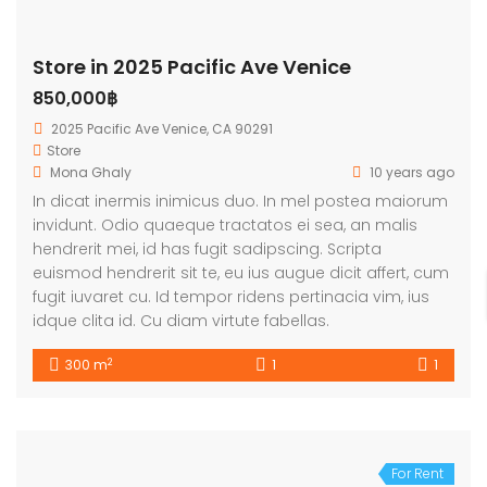
Store in 2025 Pacific Ave Venice
850,000฿
2025 Pacific Ave Venice, CA 90291
Store
Mona Ghaly
10 years ago
In dicat inermis inimicus duo. In mel postea maiorum
invidunt. Odio quaeque tractatos ei sea, an malis
hendrerit mei, id has fugit sadipscing. Scripta
euismod hendrerit sit te, eu ius augue dicit affert, cum
fugit iuvaret cu. Id tempor ridens pertinacia vim, ius
idque clita id. Cu diam virtute fabellas.
2
300 m
1
1
For Rent