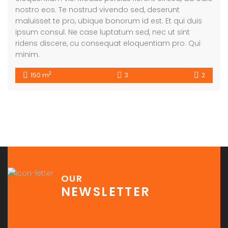
nostro eos. Te nostrud vivendo sed, deserunt
maluisset te pro, ubique bonorum id est. Et qui duis
ipsum consul. Ne case luptatum sed, nec ut sint
ridens discere, cu consequat eloquentiam pro. Qui
minim.
2
150 m
3
2
OUR
NEWSLETTER