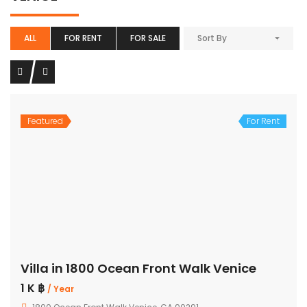
ALL
FOR RENT
FOR SALE
Sort By
Featured
For Rent
Villa in 1800 Ocean Front Walk Venice
1 K ฿
/ Year