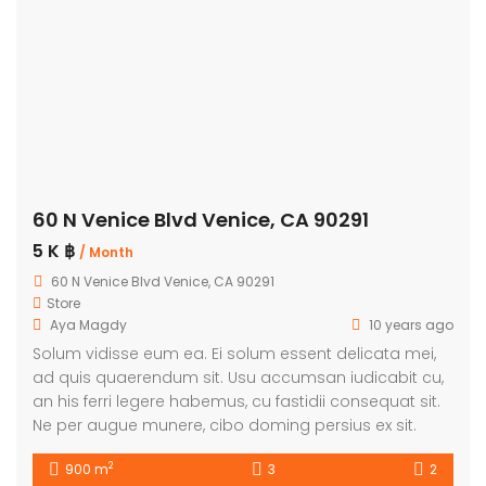
60 N Venice Blvd Venice, CA 90291
5 K ฿
/ Month
60 N Venice Blvd Venice, CA 90291
Store
Aya Magdy
10 years ago
Solum vidisse eum ea. Ei solum essent delicata mei,
ad quis quaerendum sit. Usu accumsan iudicabit cu,
an his ferri legere habemus, cu fastidii consequat sit.
Ne per augue munere, cibo doming persius ex sit.
2
900 m
3
2