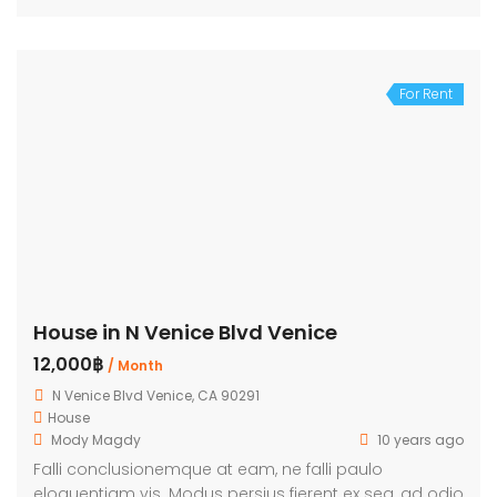
For Rent
House in N Venice Blvd Venice
12,000฿
/ Month
N Venice Blvd Venice, CA 90291
House
Mody Magdy
10 years ago
Falli conclusionemque at eam, ne falli paulo
eloquentiam vis. Modus persius fierent ex sea, ad odio