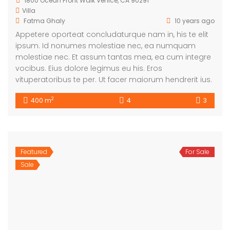
1800 Ocean Front Walk Venice, CA 90291
Villa
Fatma Ghaly
10 years ago
Appetere oporteat concludaturque nam in, his te elit
ipsum. Id nonumes molestiae nec, ea numquam
molestiae nec. Et assum tantas mea, ea cum integre
vocibus. Eius dolore legimus eu his. Eros
vituperatoribus te per. Ut facer maiorum hendrerit ius.
2
400 m
4
3
Featured
For Sale
Sale