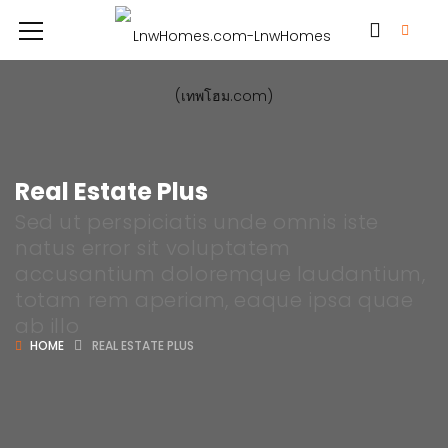
Real Estate Plus
Sed ut perspiciatis unde omnis iste
natus error sit voluptatem
accusantium doloremque laudantium,
totam rem aperiam, eaque ipsa quae
ab illo
HOME
REAL ESTATE PLUS